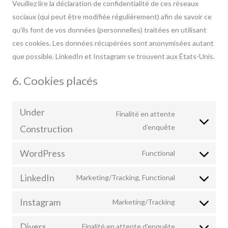
Veuillez lire la déclaration de confidentialité de ces réseaux
sociaux (qui peut être modifiée régulièrement) afin de savoir ce
qu’ils font de vos données (personnelles) traitées en utilisant
ces cookies. Les données récupérées sont anonymisées autant
que possible. LinkedIn et Instagram se trouvent aux États-Unis.
6. Cookies placés
Under
Finalité en attente
Consent
d’enquête
Construction
to
WordPress
service
Functional
Consent
under-
to
LinkedIn
Marketing/Tracking, Functional
construction
Consent
service
to
wordpress
Instagram
Marketing/Tracking
Consent
service
to
linkedin
Divers
Finalité en attente d’enquête